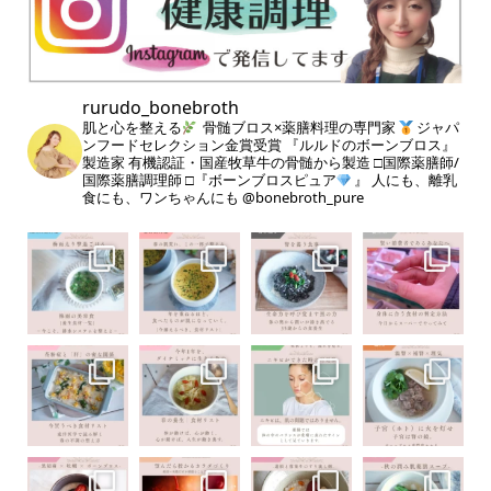
rurudo_bonebroth
肌と心を整える
骨髄ブロス×薬膳料理の専門家
ジャパ
ンフードセレクション金賞受賞
『ルルドのボーンブロス』
製造家
有機認証・国産牧草牛の骨髄から製造
□国際薬膳師/
国際薬膳調理師
□『ボーンブロスピュア
』
人にも、離乳
食にも、ワンちゃんにも
@bonebroth_pure