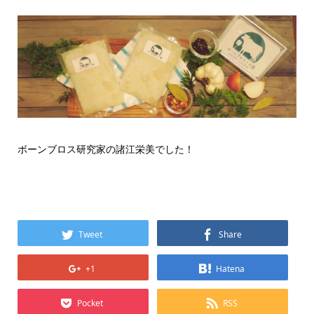
ボーンブロス研究家の諸江栄美でした！
Tweet
Share
+1
Hatena
Pocket
RSS